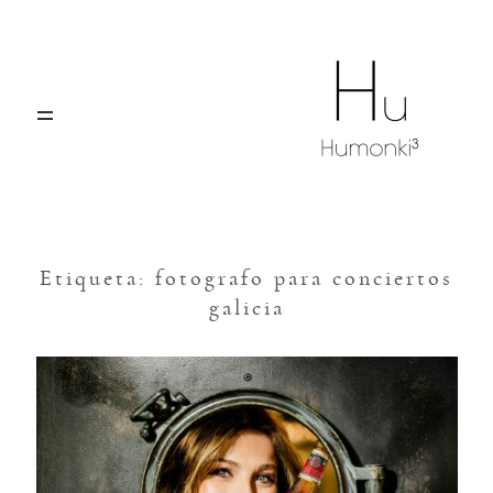
El elemento Hu
Portfolio
Blog
Etiqueta: fotografo para conciertos
galicia
Contáctanos
VIGO, A CORUÑA, SANTIAGO,
OURENSE