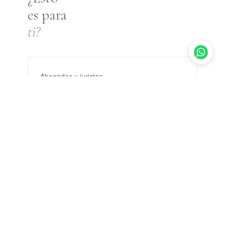
es para
ti?
Abogados y juristas
La credibilidad es tu activo más valioso. Tu
foto tiene que transmitirla antes de que
hagas tu primer argumento.
Médicos y profesionales de la salud
Tus pacientes buscan confianza y cercanía.
Una imagen profesional y humana marca la
diferencia.