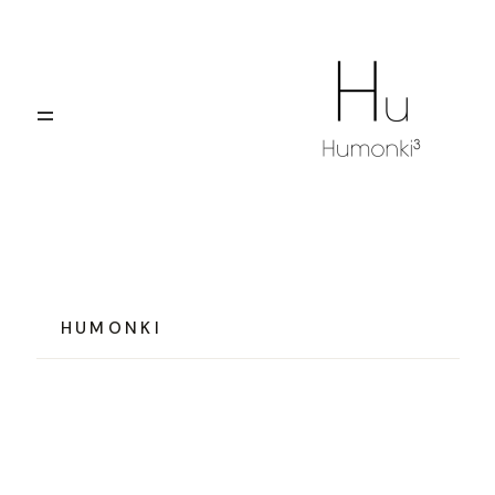
El elemento Hu
Portfolio
Blog
HUMONKI
Contáctanos
VIGO, A CORUÑA, SANTIAGO,
OURENSE