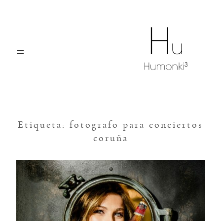
El elemento Hu
Portfolio
Blog
Etiqueta: fotografo para conciertos
coruña
Contáctanos
VIGO, A CORUÑA, SANTIAGO,
OURENSE