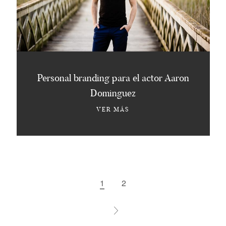
Personal branding para el actor Aaron
Dominguez
VER MÁS
1
2