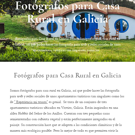
Fotógrafos para Casa
ADVERTISING PHOTOGRAPHERS
GALICIA
Rural en Galicia
HOLA@HUMONKI.COM
Fotógrafos para Casa Rural en Galicia Somos fotógrafos para casa rural en
Galicia, así que poder hacer las fotografía para web y redes sociales de unos
apartamentos turísticos tan singulares como los...
Fotógrafos para Casa Rural en Galicia
Somos fotógrafos para casa rural en Galicia, así que poder hacer las fotografía
para web y redes sociales de unos apartamentos turísticos tan singulares como los
de
” Experiencia mi tesoro”
es genial. Se trata de un conjunto de tres
apartamentos turísticos ubicados en Viveiro, Galicia. Están inspirados en una
aldea Hobbit del Señor de los Anillos. Cuentan con tres pequeñas casas
semienterradas con cubierta vegetal y están perfectamente integrados en el
paisaje. Su construcción hace que se adapten a las condiciones climáticas y de la
manera más ecológica posible. Pero lo mejor de todo es que permiten vivir la